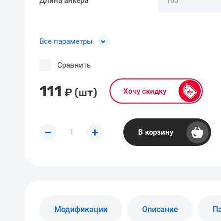
Длина анкера
Все параметры
Сравнить
111
₽
(шт)
Хочу скидку
В корзину
Модификации
Описание
П