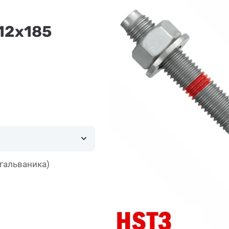
12x185
гальваника)