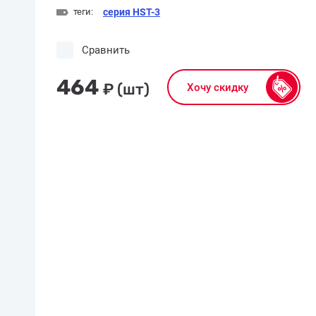
теги:
серия HST-3
Сравнить
464
₽
(шт)
Хочу скидку