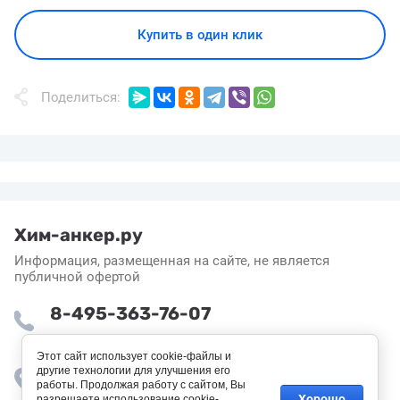
Купить в один клик
Поделиться:
Хим-анкер.ру
Информация, размещенная на сайте, не является
публичной офертой
8-495-363-76-07
Пн-Пт: 8:30 - 16:55
Этот сайт использует cookie-файлы и
другие технологии для улучшения его
Москва, поселок завода Мосрентген,
работы. Продолжая работу с сайтом, Вы
Институтский проезд, 4с9
Хорошо
разрешаете использование cookie-