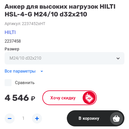
Анкер для высоких нагрузок HILTI
HSL-4-G M24/10 d32x210
Артикул:
2237452xHT
HILTI
2237458
Размер
Все параметры
Сравнить
4 546
₽
Хочу скидку
В корзину