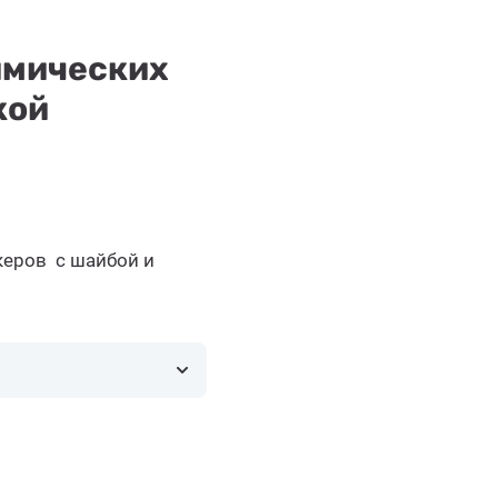
имических
кой
керов с шайбой и