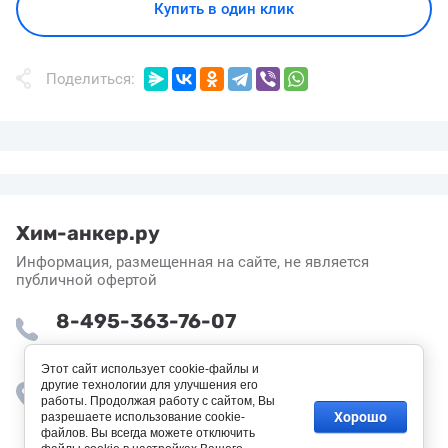
Купить в один клик
Поделиться:
Хим-анкер.ру
Информация, размещенная на сайте, не является
публичной офертой
8-495-363-76-07
Пн-Пт: 8:30 - 16:55
Этот сайт использует cookie-файлы и
другие технологии для улучшения его
Москва, поселок завода Мосрентген,
работы. Продолжая работу с сайтом, Вы
Институтский проезд, 4с9
Хорошо
разрешаете использование cookie-
файлов. Вы всегда можете отключить