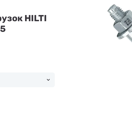
узок HILTI
85