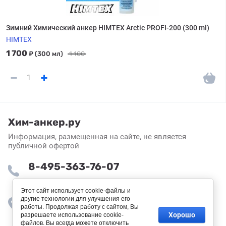
Зимний Химический анкер HIMTEX Arctic PROFI-200 (300 ml)
HIMTEX
1 700
₽
(300 мл)
1 100
Хим-анкер.ру
Информация, размещенная на сайте, не является
публичной офертой
8-495-363-76-07
Пн-Пт: 8:30 - 16:55
Этот сайт использует cookie-файлы и
другие технологии для улучшения его
Москва, поселок завода Мосрентген,
работы. Продолжая работу с сайтом, Вы
Институтский проезд, 4с9
Хорошо
разрешаете использование cookie-
файлов. Вы всегда можете отключить